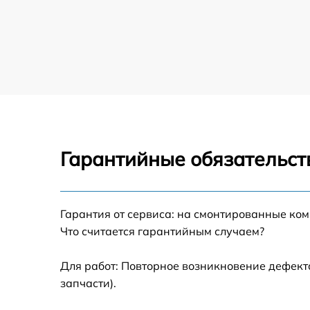
Прошивка (Обновление ПО) экшн-камеры
GoPro
Замена дисплея (экрана) экшн-камеры
GoPro
Замена микрофона экшн-камеры GoPro
Замена модуля Wi-Fi экшн-камеры GoPro
Гарантийные обязательст
Замена материнской платы экшн-камеры
GoPro
Настройка оптики, фокусировки экшн-
камеры GoPro
Гарантия от сервиса: на смонтированные ко
Что считается гарантийным случаем?
Для работ: Повторное возникновение дефект
запчасти).