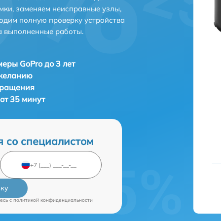
мки, заменяем неисправные узлы,
одим полную проверку устройства
а выполненные работы.
еры GoPro до 3 лет
 желанию
бращения
от 35 минут
я со специалистом
вку
есь c
политикой конфиденциальности