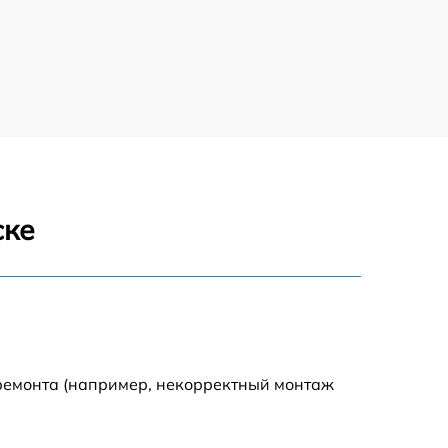
800 р
1400 р
800 р
1200 р
ске
2200 р
1000 р
 ремонта (например, некорректный монтаж