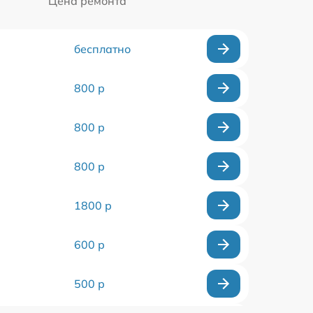
Цена ремонта
бесплатно
800 р
800 р
800 р
1800 р
600 р
500 р