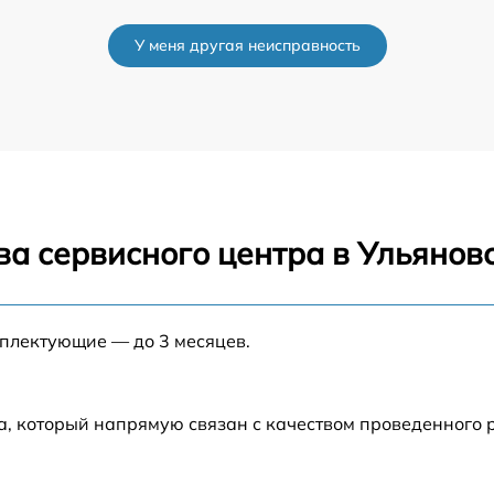
от 60 мин
У меня другая неисправность
от 60 мин
от 60 мин
от 60 мин
ва сервисного центра в Ульянов
от 60 мин
от 60 мин
мплектующие — до 3 месяцев.
а, который напрямую связан с качеством проведенного