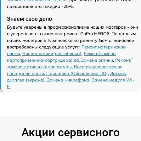
предоставляется скидка -25%.
Знаем свое дело
Будьте уверены в профессионализме наших мастеров - они
с уверенностью выполнят ремонт GoPro HERO6. По данным
наших мастеров в Ульяновске по ремонту GoPro, наиболее
востребованы следующие услуги:
Ремонт материнской
платы
,
Чистка оптики(линзоблока)
,
Ремонт/замена
картоприемника(картридера) sd
,
Замена оптики
,
Ремонт/
замена датчика температуры
,
Восстановление после
попадания влаги
,
Прошивка (Обновление ПО)
,
Замена
дисплея (экрана)
,
Замена микрофона
,
Замена модуля Wi-
Fi
.
Акции сервисного